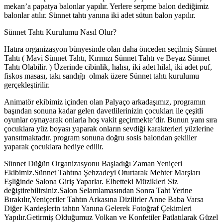
mekan’a papatya balonlar yapılır. Yerlere serpme balon dediğimiz
balonlar atılır. Sünnet tahtı yanına iki adet sütun balon yapılır.
Sünnet Tahtı Kurulumu Nasıl Olur?
Hatıra organizasyon bünyesinde olan daha önceden seçilmiş Sünnet
Tahtı ( Mavi Sünnet Tahtı, Kırmızı Sünnet Tahtı ve Beyaz Sünnet
Tahtı Olabilir. ) Üzerinde cibinlik, halısı, iki adet hilal, iki adet puf,
fiskos masası, takı sandığı olmak üzere Sünnet tahtı kurulumu
gerçekleştirilir.
Animatör ekibimiz içinden olan Palyaço arkadaşımız, programın
başından sonuna kadar gelen davetlilerinizin çocukları ile çeşitli
oyunlar oynayarak onlarla hoş vakit geçirmekte’dir. Bunun yanı sıra
çocuklara yüz boyası yaparak onların sevdiği karakterleri yüzlerine
yansıtmaktadır. program sonuna doğru sosis balondan şekiller
yaparak çocuklara hediye edilir.
Sünnet Düğün Organizasyonu Başladığı Zaman Yeniçeri
Ekibimiz.Sünnet Tahtına Şehzadeyi Oturtarak Mehter Marşları
Eşliğinde Salona Giriş Yaparlar. Elbetteki Müzikleri Siz
değiştirebilirsiniz.Salon Selamlamasından Sonra Taht Yerine
Bırakılır,Yeniçeriler Tahtın Arkasına Dizilirler Anne Baba Varsa
Diğer Kardeşlerin tahtın Yanına Gelerek Fotoğraf Çekimleri
Yapılır.Getirmiş Olduğumuz Volkan ve Konfetiler Patlatılarak Güzel