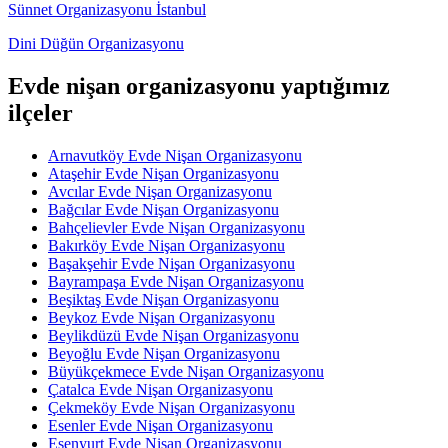
Sünnet Organizasyonu İstanbul
Dini Düğün Organizasyonu
Evde nişan organizasyonu yaptığımız
ilçeler
Arnavutköy Evde Nişan Organizasyonu
Ataşehir Evde Nişan Organizasyonu
Avcılar Evde Nişan Organizasyonu
Bağcılar Evde Nişan Organizasyonu
Bahçelievler Evde Nişan Organizasyonu
Bakırköy Evde Nişan Organizasyonu
Başakşehir Evde Nişan Organizasyonu
Bayrampaşa Evde Nişan Organizasyonu
Beşiktaş Evde Nişan Organizasyonu
Beykoz Evde Nişan Organizasyonu
Beylikdüzü Evde Nişan Organizasyonu
Beyoğlu Evde Nişan Organizasyonu
Büyükçekmece Evde Nişan Organizasyonu
Çatalca Evde Nişan Organizasyonu
Çekmeköy Evde Nişan Organizasyonu
Esenler Evde Nişan Organizasyonu
Esenyurt Evde Nişan Organizasyonu