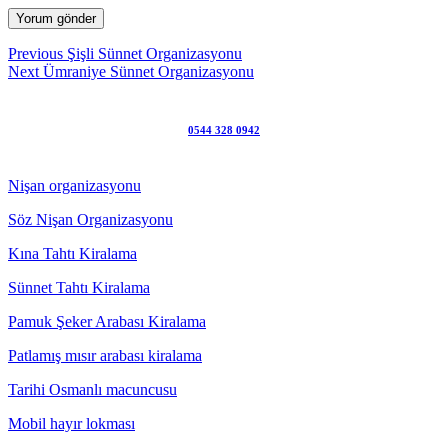
Yazı
Previous
Previous
Şişli Sünnet Organizasyonu
Next
post:
Next
Ümraniye Sünnet Organizasyonu
gezinmesi
post:
0544 328 0942
Nişan organizasyonu
Söz Nişan Organizasyonu
Kına Tahtı Kiralama
Sünnet Tahtı Kiralama
Pamuk Şeker Arabası Kiralama
Patlamış mısır arabası kiralama
Tarihi Osmanlı macuncusu
Mobil hayır lokması