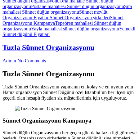
Sünnet düğün organizasyonu
Orta mahalle Sünnet düğün
organizasyonu
Postane mahallesi Sünnet düğün organizasyonu
Şifa
mahallesi Sünnet düğün organizasyonu
Sünnet mevlüt
Organizasyonu Fiyatları
Sünnet Organizasyon şirketleri
Sünnet
Organizasyonu Kampanya
Tepeören mahallesi Sünnet düğün
organizasyonu
Yayla mahallesi sünnet düğün organizasyonu
Yemekli
Sünnet düğünü Fiyatları
Tuzla Sünnet Organizasyonu
Admin
No Comments
Tuzla Sünnet Organizasyonu
Tuzla Sünnet Organizasyonu yapmanın en kolay ve en uygun yolu
Hatıra organizasyon Sünnet Düğünü özel İstanbul’un her ilçesi için
geçerli olan hesaplı fiyatları siz müşterilerimiz için uyguluyoruz.
Sünnet Organizasyonu Kampanya
Sünnet düğün Organizasyonu her geçen gün daha fazla ilgi görmeye
başladı. Organizasyon şirketlerinin Sünnet düğünü işine girmeleri