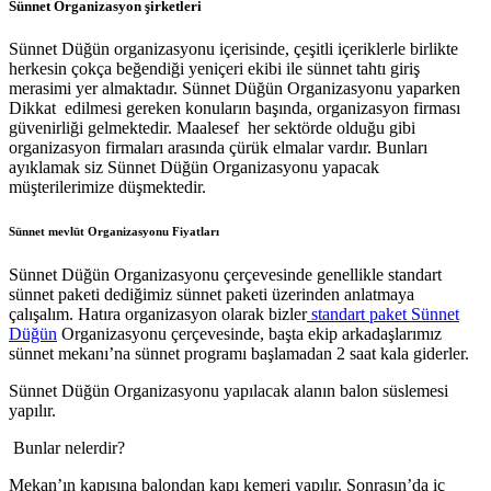
Sünnet Organizasyon şirketleri
Sünnet Düğün organizasyonu içerisinde, çeşitli içeriklerle birlikte
herkesin çokça beğendiği yeniçeri ekibi ile sünnet tahtı giriş
merasimi yer almaktadır. Sünnet Düğün Organizasyonu yaparken
Dikkat edilmesi gereken konuların başında, organizasyon firması
güvenirliği gelmektedir. Maalesef her sektörde olduğu gibi
organizasyon firmaları arasında çürük elmalar vardır. Bunları
ayıklamak siz Sünnet Düğün Organizasyonu yapacak
müşterilerimize düşmektedir.
Sünnet mevlüt Organizasyonu Fiyatları
Sünnet Düğün Organizasyonu çerçevesinde genellikle standart
sünnet paketi dediğimiz sünnet paketi üzerinden anlatmaya
çalışalım. Hatıra organizasyon olarak bizler
standart paket Sünnet
Düğün
Organizasyonu çerçevesinde, başta ekip arkadaşlarımız
sünnet mekanı’na sünnet programı başlamadan 2 saat kala giderler.
Sünnet Düğün Organizasyonu yapılacak alanın balon süslemesi
yapılır.
Bunlar nelerdir?
Mekan’ın kapısına balondan kapı kemeri yapılır. Sonrasın’da iç