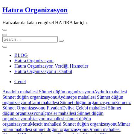
Skip
Hatıra Organizasyon
to
content
Hafızalar da kalan en güzel HATIRA lar için.
Search
…
BLOG
Hatıra Organizasyon
Hatıra Organizasyon Verdiği Hizmetler
Hatıra Organizasyonu İstanbul
Genel
Anadolu mahallesi Sünnet düğün organizasyonu
Aydınlı mahallesi
Sünnet düğün organizasyonu
Aydıntepe mahallesi Sünnet düğün
organizasyonu
Cami mahallesi Sünnet düğün organizasyonu
En ucuz
Sünnet Organizasyonu Fiyatları
Evliya Çelebi mahallesi Sünnet
düğün organizasyonu
İçmeler mahallesi Sünnet düğün
organizasyonu
İstasyon mahallesi sünnet düğün
organizasyonu
Mescit mahallesi Sünnet düğün organizasyonu
Mimar
Sinan mahallesi sünnet düğün organizasyonu
Orhanlı mahallesi