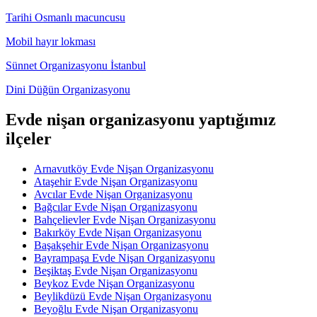
Tarihi Osmanlı macuncusu
Mobil hayır lokması
Sünnet Organizasyonu İstanbul
Dini Düğün Organizasyonu
Evde nişan organizasyonu yaptığımız
ilçeler
Arnavutköy Evde Nişan Organizasyonu
Ataşehir Evde Nişan Organizasyonu
Avcılar Evde Nişan Organizasyonu
Bağcılar Evde Nişan Organizasyonu
Bahçelievler Evde Nişan Organizasyonu
Bakırköy Evde Nişan Organizasyonu
Başakşehir Evde Nişan Organizasyonu
Bayrampaşa Evde Nişan Organizasyonu
Beşiktaş Evde Nişan Organizasyonu
Beykoz Evde Nişan Organizasyonu
Beylikdüzü Evde Nişan Organizasyonu
Beyoğlu Evde Nişan Organizasyonu