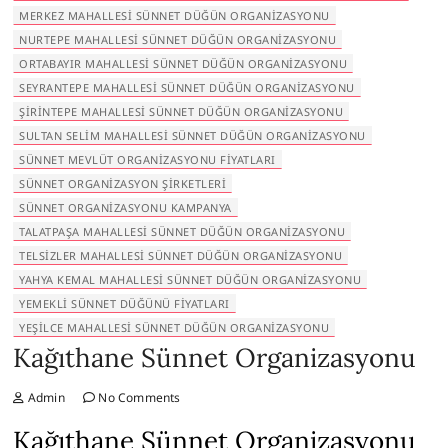
MERKEZ MAHALLESI SÜNNET DÜĞÜN ORGANIZASYONU
NURTEPE MAHALLESI SÜNNET DÜĞÜN ORGANIZASYONU
ORTABAYIR MAHALLESI SÜNNET DÜĞÜN ORGANIZASYONU
SEYRANTEPE MAHALLESI SÜNNET DÜĞÜN ORGANIZASYONU
ŞIRINTEPE MAHALLESI SÜNNET DÜĞÜN ORGANIZASYONU
SULTAN SELIM MAHALLESI SÜNNET DÜĞÜN ORGANIZASYONU
SÜNNET MEVLÜT ORGANIZASYONU FIYATLARI
SÜNNET ORGANIZASYON ŞIRKETLERI
SÜNNET ORGANIZASYONU KAMPANYA
TALATPAŞA MAHALLESI SÜNNET DÜĞÜN ORGANIZASYONU
TELSIZLER MAHALLESI SÜNNET DÜĞÜN ORGANIZASYONU
YAHYA KEMAL MAHALLESI SÜNNET DÜĞÜN ORGANIZASYONU
YEMEKLI SÜNNET DÜĞÜNÜ FIYATLARI
YEŞILCE MAHALLESI SÜNNET DÜĞÜN ORGANIZASYONU
Kağıthane Sünnet Organizasyonu
Admin
No Comments
Kağıthane Sünnet Organizasyonu