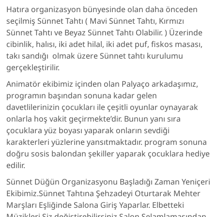
Hatıra organizasyon bünyesinde olan daha önceden
seçilmiş Sünnet Tahtı ( Mavi Sünnet Tahtı, Kırmızı
Sünnet Tahtı ve Beyaz Sünnet Tahtı Olabilir. ) Üzerinde
cibinlik, halısı, iki adet hilal, iki adet puf, fiskos masası,
takı sandığı olmak üzere Sünnet tahtı kurulumu
gerçekleştirilir.
Animatör ekibimiz içinden olan Palyaço arkadaşımız,
programın başından sonuna kadar gelen
davetlilerinizin çocukları ile çeşitli oyunlar oynayarak
onlarla hoş vakit geçirmekte’dir. Bunun yanı sıra
çocuklara yüz boyası yaparak onların sevdiği
karakterleri yüzlerine yansıtmaktadır. program sonuna
doğru sosis balondan şekiller yaparak çocuklara hediye
edilir.
Sünnet Düğün Organizasyonu Başladığı Zaman Yeniçeri
Ekibimiz.Sünnet Tahtına Şehzadeyi Oturtarak Mehter
Marşları Eşliğinde Salona Giriş Yaparlar. Elbetteki
Müzikleri Siz değiştirebilirsiniz.Salon Selamlamasından