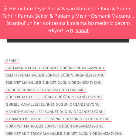
Skip
🎈 Hizmetinizdeyiz! Söz & Nişan Konsepti • Kına & Sünnet
Hatıra Organizasyon
to
Tahtı • Pamuk Şeker & Patlamış Mısır • Osmanlı Macunu...
content
HAFIZALAR DA KALAN EN GÜZEL HATIRA LAR IÇIN.
İstanbul'un her noktasına kiralama hizmetimiz devam
ediyor! 🍬🍿
Kapat
GENEL
ÇAĞLAYAN MAHALLESI SÜNNET DÜĞÜN ORGANIZASYONU
ÇELIKTEPE MAHALLESI SÜNNET DÜĞÜN ORGANIZASYONU
EMNIYET MAHALLESI SÜNNET DÜĞÜN ORGANIZASYONU
EN UCUZ SÜNNET ORGANIZASYONU FIYATLARI
GÜLTEPE MAHALLESI SÜNNET DÜĞÜN ORGANIZASYONU
GÜRSEL MAHALLESI SÜNNET DÜĞÜN ORGANIZASYONU
HAMIDIYE MAHALLESI SÜNNET DÜĞÜN ORGANIZASYONU
HARMANTEPE MAHALLESI SÜNNET DÜĞÜN ORGANIZASYONU
HÜRRIYET MAHALLESI SÜNNET DÜĞÜN ORGANIZASYONU
MEHMET AKIF ERSOY MAHALLESI SÜNNET DÜĞÜN ORGANIZASYONU