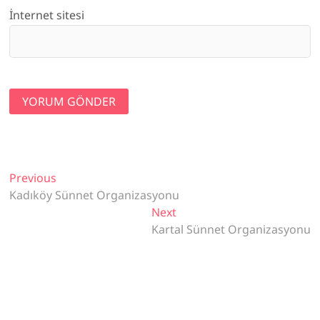
İnternet sitesi
Yazı
Previous
Previous
post:
Kadıköy Sünnet Organizasyonu
gezinmesi
Next
Next
post:
Kartal Sünnet Organizasyonu