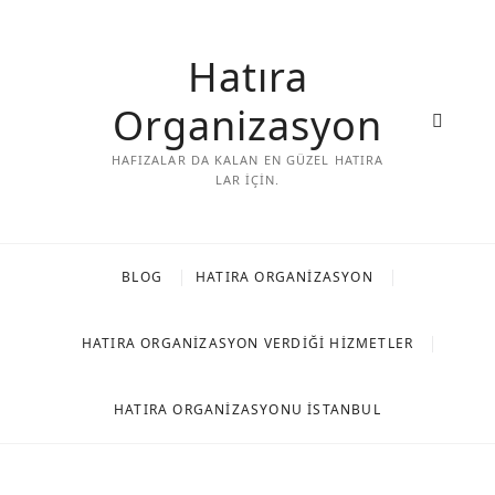
Skip
to
Hatıra
content
Organizasyon
HAFIZALAR DA KALAN EN GÜZEL HATIRA
LAR IÇIN.
BLOG
HATIRA ORGANIZASYON
HATIRA ORGANIZASYON VERDIĞI HIZMETLER
HATIRA ORGANIZASYONU İSTANBUL