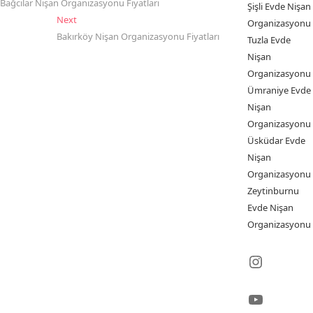
post:
Bağcılar Nişan Organizasyonu Fiyatları
gezinmesi
Şişli Evde Nişan
Next
Next
Organizasyonu
post:
Bakırköy Nişan Organizasyonu Fiyatları
Tuzla Evde
Nişan
Organizasyonu
Ümraniye Evde
Nişan
Organizasyonu
Üsküdar Evde
Nişan
Organizasyonu
Zeytinburnu
Evde Nişan
Organizasyonu
Instagr
YouTub