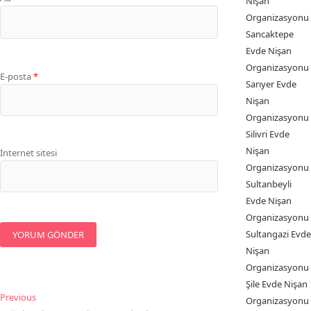
Nişan
Organizasyonu
Sancaktepe
Evde Nişan
Organizasyonu
E-posta
*
Sarıyer Evde
Nişan
Organizasyonu
Silivri Evde
Nişan
İnternet sitesi
Organizasyonu
Sultanbeyli
Evde Nişan
Organizasyonu
Sultangazi Evde
Nişan
Organizasyonu
Şile Evde Nişan
Yazı
Previous
Previous
Organizasyonu