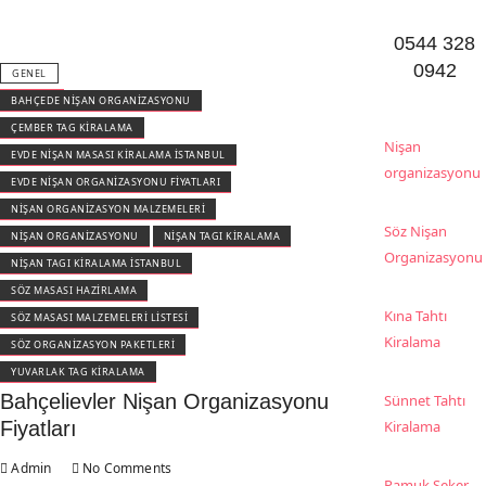
0544 328
0942
GENEL
BAHÇEDE NIŞAN ORGANIZASYONU
ÇEMBER TAG KIRALAMA
Nişan
EVDE NIŞAN MASASI KIRALAMA ISTANBUL
organizasyonu
EVDE NIŞAN ORGANIZASYONU FIYATLARI
NIŞAN ORGANIZASYON MALZEMELERI
Söz Nişan
NIŞAN ORGANIZASYONU
NIŞAN TAGI KIRALAMA
Organizasyonu
NIŞAN TAGI KIRALAMA ISTANBUL
SÖZ MASASI HAZIRLAMA
Kına Tahtı
SÖZ MASASI MALZEMELERI LISTESI
Kiralama
SÖZ ORGANIZASYON PAKETLERI
YUVARLAK TAG KIRALAMA
Bahçelievler Nişan Organizasyonu
Sünnet Tahtı
Fiyatları
Kiralama
Admin
No Comments
Pamuk Şeker