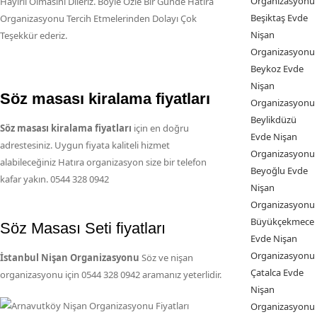
Organizasyonu
Hayırlı Olmasını Dileriz. Böyle Özle Bir Günde Hatıra
Beşiktaş Evde
Organizasyonu Tercih Etmelerinden Dolayı Çok
Nişan
Teşekkür ederiz.
Organizasyonu
Beykoz Evde
Nişan
Söz masası kiralama fiyatları
Organizasyonu
Beylikdüzü
Söz masası kiralama fiyatları
için en doğru
Evde Nişan
adrestesiniz. Uygun fiyata kaliteli hizmet
Organizasyonu
alabileceğiniz Hatıra organizasyon size bir telefon
Beyoğlu Evde
kafar yakın. 0544 328 0942
Nişan
Organizasyonu
Büyükçekmece
Söz Masası Seti fiyatları
Evde Nişan
Organizasyonu
İstanbul Nişan Organizasyonu
Söz ve nişan
Çatalca Evde
organizasyonu için 0544 328 0942 aramanız yeterlidir.
Nişan
Organizasyonu