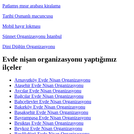
Patlamış mısır arabası kiralama
Tarihi Osmanlı macuncusu
Mobil hayır lokması
Sünnet Organizasyonu İstanbul
Dini Düğün Organizasyonu
Evde nişan organizasyonu yaptığımız
ilçeler
Arnavutköy Evde Nişan Organizasyonu
Ataşehir Evde Nişan Organizasyonu
Avcılar Evde Nişan Organizasyonu
Bağcılar Evde Nişan Organizasyonu
Bahçelievler Evde Nişan Organizasyonu
Bakırköy Evde Nişan Organizasyonu
Başakşehir Evde Nişan Organizasyonu
Bayrampaşa Evde Nişan Organizasyonu
Beşiktaş Evde Nişan Organizasyonu
Beykoz Evde Nişan Organizasyonu
Beylikdüzü Evde Nişan Organizasyonu