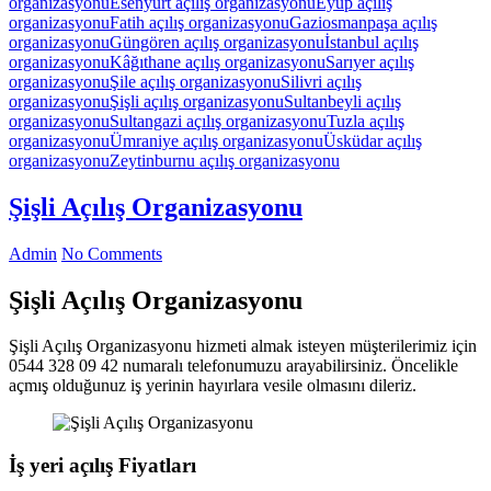
organizasyonu
Esenyurt açılış organizasyonu
Eyüp açılış
organizasyonu
Fatih açılış organizasyonu
Gaziosmanpaşa açılış
organizasyonu
Güngören açılış organizasyonu
İstanbul açılış
organizasyonu
Kâğıthane açılış organizasyonu
Sarıyer açılış
organizasyonu
Şile açılış organizasyonu
Silivri açılış
organizasyonu
Şişli açılış organizasyonu
Sultanbeyli açılış
organizasyonu
Sultangazi açılış organizasyonu
Tuzla açılış
organizasyonu
Ümraniye açılış organizasyonu
Üsküdar açılış
organizasyonu
Zeytinburnu açılış organizasyonu
Şişli Açılış Organizasyonu
Admin
No Comments
Şişli Açılış Organizasyonu
Şişli Açılış Organizasyonu hizmeti almak isteyen müşterilerimiz için
0544 328 09 42 numaralı telefonumuzu arayabilirsiniz. Öncelikle
açmış olduğunuz iş yerinin hayırlara vesile olmasını dileriz.
İş yeri açılış Fiyatları