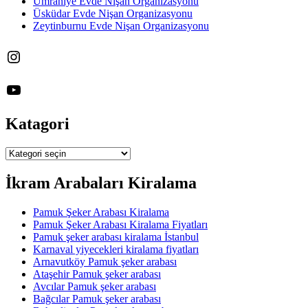
Ümraniye Evde Nişan Organizasyonu
Üsküdar Evde Nişan Organizasyonu
Zeytinburnu Evde Nişan Organizasyonu
Instagram
YouTube
Katagori
Katagori
İkram Arabaları Kiralama
Pamuk Şeker Arabası Kiralama
Pamuk Şeker Arabası Kiralama Fiyatları
Pamuk şeker arabası kiralama İstanbul
Karnaval yiyecekleri kiralama fiyatları
Arnavutköy Pamuk şeker arabası
Ataşehir Pamuk şeker arabası
Avcılar Pamuk şeker arabası
Bağcılar Pamuk şeker arabası