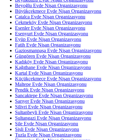
Beyoğlu Evde Nişan Organizasyonu
Büyükçekmece Evde Nişan Organizasyonu
Çatalca Evde Nişan Organizasyonu
Çekmeköy Evde Nişan Organizasyonu
Esenler Evde Nişan Organizasyonu
Esenyurt Evde Nişan Organizasyonu
Eyüp Evde Nişan Organizasyonu
Fatih Evde Nişan Organizasyonu
Gaziosmanpaşa Evde Nişan Organizasyonu
Güngören Evde Nişan Organizasyonu
Kadıköy Evde Nişan Organizasyonu
Kağıthane Evde Nişan Organizasyonu
Kartal Evde Nişan Organizasyonu
Küçükçekmece Evde Nişan Organizasyonu
Maltepe Evde Nişan Organizasyonu
Pendik Evde Nişan Organizasyonu
Sancaktepe Evde Nişan Organizasyonu
Sarıyer Evde Nişan Organizasyonu
Silivri Evde Nişan Organizasyonu
Sultanbeyli Evde Nişan Organizasyonu
Sultangazi Evde Nişan Organizasyonu
Şile Evde Nişan Organizasyonu
Şişli Evde Nişan Organizasyonu
Tuzla Evde Nişan Organizasyonu