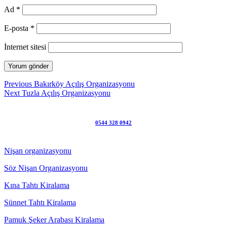
Ad
*
E-posta
*
İnternet sitesi
Yazı
Previous
Previous
Bakırköy Açılış Organizasyonu
Next
post:
Next
Tuzla Açılış Organizasyonu
gezinmesi
post:
0544 328 0942
Nişan organizasyonu
Söz Nişan Organizasyonu
Kına Tahtı Kiralama
Sünnet Tahtı Kiralama
Pamuk Şeker Arabası Kiralama