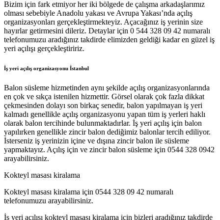
Bizim için fark etmiyor her iki bölgede de çalışma arkadaşlarımız
olması sebebiyle Anadolu yakası ve Avrupa Yakası’nda açılış
organizasyonları gerçekleştirmekteyiz. Açacağınız iş yerinin size
hayırlar getirmesini dileriz. Detaylar için 0 544 328 09 42 numaralı
telefonumuzu aradığınız takdirde elimizden geldiği kadar en güzel iş
yeri açılışı gerçekleştiririz.
İş yeri açılış organizasyonu İstanbul
Balon süsleme hizmetinden aynı şekilde açılış organizasyonlarında
en çok ve sıkça istenilen hizmettir. Görsel olarak çok fazla dikkat
çekmesinden dolayı son birkaç senedir, balon yapılmayan iş yeri
kalmadı genellikle açılış organizasyonu yapan tüm iş yerleri haklı
olarak balon tercihinde bulunmaktadırlar. İş yeri açılış için balon
yapılırken genellikle zincir balon dediğimiz balonlar tercih ediliyor.
İsterseniz iş yerinizin içine ve dışına zincir balon ile süsleme
yapmaktayız. Açılış için ve zincir balon süsleme için 0544 328 0942
arayabilirsiniz.
Kokteyl masası kiralama
Kokteyl masası kiralama için 0544 328 09 42 numaralı
telefonumuzu arayabilirsiniz.
İş yeri açılışı kokteyl masası kiralama için bizleri aradığınız takdirde