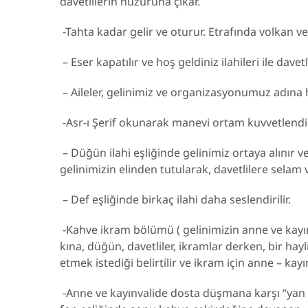
davetlilerin huzuruna çıkar.
-Tahta kadar gelir ve oturur. Etrafında volkan ve 
– Eser kapatılır ve hoş geldiniz ilahileri ile davetl
– Aileler, gelinimiz ve organizasyonumuz adına h
-Asr-ı Şerif okunarak manevi ortam kuvvetlendiri
– Düğün ilahi eşliğinde gelinimiz ortaya alınır ve 
gelinimizin elinden tutularak, davetlilere selam 
– Def eşliğinde birkaç ilahi daha seslendirilir.
-Kahve ikram bölümü ( gelinimizin anne ve kayınv
kına, düğün, davetliler, ikramlar derken, bir hay
etmek istediği belirtilir ve ikram için anne – kayı
-Anne ve kayınvalide dosta düşmana karşı “yan ya