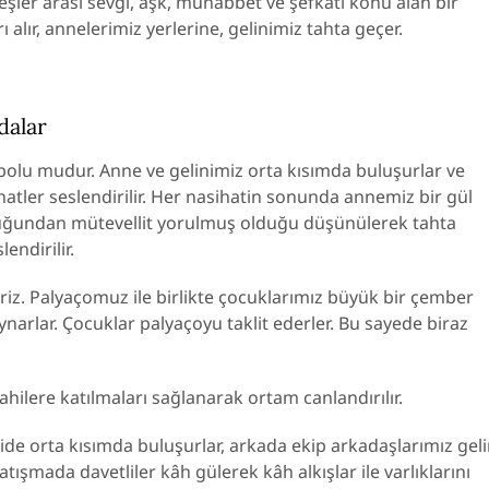
şler arası sevgi, aşk, muhabbet ve şefkati konu alan bir
rı alır, annelerimiz yerlerine, gelinimiz tahta geçer.
dalar
bolu mudur. Anne ve gelinimiz orta kısımda buluşurlar ve
ihatler seslendirilir. Her nasihatin sonunda annemiz bir gül
nluğundan mütevellit yorulmuş olduğu düşünülerek tahta
lendirilir.
riz. Palyaçomuz ile birlikte çocuklarımız büyük bir çember
ynarlar. Çocuklar palyaçoyu taklit ederler. Bu sayede biraz
ilahilere katılmaları sağlanarak ortam canlandırılır.
lide orta kısımda buluşurlar, arkada ekip arkadaşlarımız gel
tışmada davetliler kâh gülerek kâh alkışlar ile varlıklarını