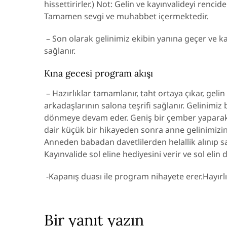
hissettirirler.) Not: Gelin ve kayınvalideyi ren
Tamamen sevgi ve muhabbet içermektedir.
– Son olarak gelinimiz ekibin yanına geçer ve ka
sağlanır.
Kına gecesi program akışı
– Hazırlıklar tamamlanır, taht ortaya çıkar, gelin
arkadaşlarının salona teşrifi sağlanır. Gelinimiz
dönmeye devam eder. Geniş bir çember yaparak e
dair küçük bir hikayeden sonra anne gelinimizin s
Anneden babadan davetlilerden helallik alınıp sağ e
Kayınvalide sol eline hediyesini verir ve sol elin d
-Kapanış duası ile program nihayete erer.Hayırl
Bir yanıt yazın