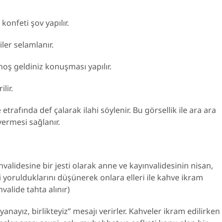
konfeti şov yapılır.
iler selamlanır.
oş geldiniz konuşması yapılır.
lir.
etrafında def çalarak ilahi söylenir. Bu görsellik ile ara ara
vermesi sağlanır.
alidesine bir jesti olarak anne ve kayınvalidesinin nisan,
li yorulduklarını düşünerek onlara elleri ile kahve ikram
nvalide tahta alınır)
nayız, birlikteyiz” mesajı verirler. Kahveler ikram edilirken