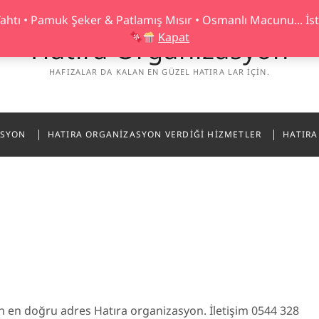
Tahtı • Pamuk Şeker & Patlamış Mısır • Osmanlı Macunu... İ
Kapat
Hatıra Organizasyon
HAFIZALAR DA KALAN EN GÜZEL HATIRA LAR IÇIN.
ASYON
HATIRA ORGANIZASYON VERDIĞI HIZMETLER
HATIRA
in en doğru adres Hatıra organizasyon. İletişim 0544 328