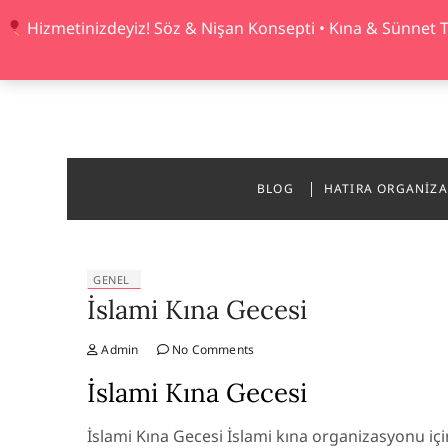
Skip
Hizmetinizdeyiz! Söz & Nişan Konsepti • Kına & Sünnet 
to
content
BLOG
HATIRA ORGANIZ
GENEL
İslami Kına Gecesi
Admin
No Comments
İslami Kına Gecesi
İslami Kına Gecesi İslami kına organizasyonu iç