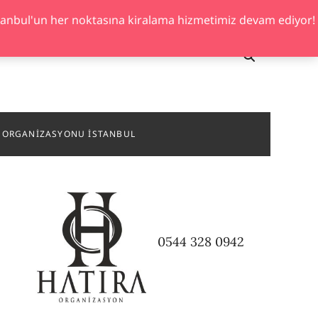
stanbul'un her noktasına kiralama hizmetimiz devam ediyor!
 ORGANIZASYONU İSTANBUL
0544 328 0942