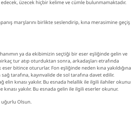
cide edecek, üzecek hiçbir kelime ve cümle bulunmamaktadır.
panış marşlarını birlikte seslendirip, kına merasimine geçiş
 hanımın ya da ekibimizin seçtiği bir eser eşliğinde gelin ve
 birkaç tur atıp oturduktan sonra, arkadaşları etrafında
ser bitince otururlar. Fon eşliğinde neden kına yakıldığına
ağ tarafına, kayınvalide de sol tarafına davet edilir.
lin kınası yakılır. Bu esnada helallik ile ilgili ilahiler okunur
e kınası yakılır. Bu esnada gelin ile ilgili eserler okunur.
ı uğurlu Olsun.