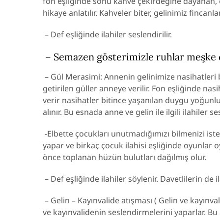
fon eşliğinde sonu kahve çekirdeğine dayanan, e
hikaye anlatılır. Kahveler biter, gelinimiz fincanla
– Def eşliğinde ilahiler seslendirilir.
– Semazen gösterimizle ruhlar meşke 
– Gül Merasimi: Annenin gelinimize nasihatleri 
getirilen güller anneye verilir. Fon eşliğinde nas
verir nasihatler bitince yaşanılan duygu yoğu
alınır. Bu esnada anne ve gelin ile ilgili ilahiler ses
-Elbette çocukları unutmadığımızı bilmenizi iste
yapar ve birkaç çocuk ilahisi eşliğinde oyunlar o
önce toplanan hüzün bulutları dağılmış olur.
– Def eşliğinde ilahiler söylenir. Davetlilerin de 
– Gelin – Kayınvalide atışması ( Gelin ve kayınva
ve kayınvalidenin seslendirmelerini yaparlar. Bu a